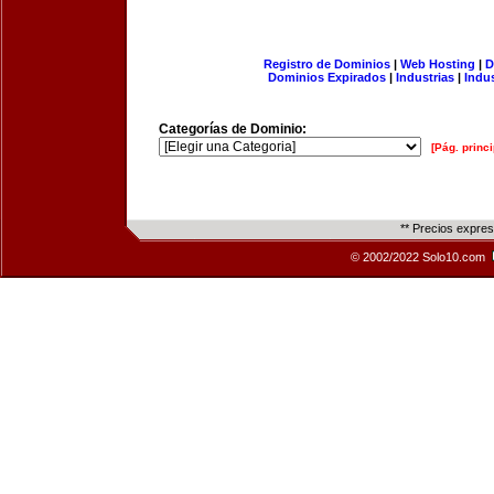
Registro de Dominios
|
Web Hosting
|
D
Dominios Expirados
|
Industrias
|
Indu
Categorías de Dominio:
[Pág. princi
** Precios expre
© 2002/2022 Solo10.com