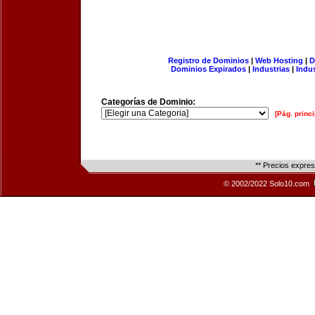
Registro de Dominios
|
Web Hosting
|
D
Dominios Expirados
|
Industrias
|
Indu
Categorías de Dominio:
[Pág. princi
** Precios expre
© 2002/2022 Solo10.com