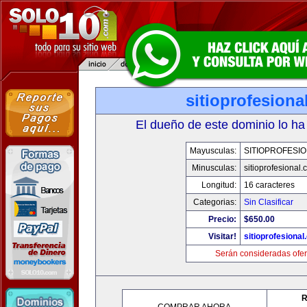
sitioprofesiona
El dueño de este dominio lo ha
Mayusculas:
SITIOPROFESI
Minusculas:
sitioprofesional
Longitud:
16 caracteres
Categorias:
Sin Clasificar
Precio:
$650.00
Visitar!
sitioprofesiona
Serán consideradas ofer
R