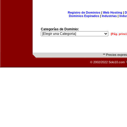
Registro de Dominios
|
Web Hosting
|
D
Dominios Expirados
|
Industrias
|
Indu
Categorías de Dominio:
[Pág. princi
** Precios expre
© 2002/2022 Solo10.com