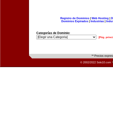
Registro de Dominios
|
Web Hosting
|
D
Dominios Expirados
|
Industrias
|
Indu
Categorías de Dominio:
[Pág. princi
** Precios expre
© 2002/2022 Solo10.com