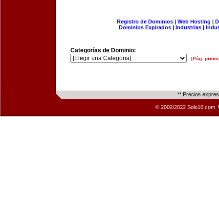
Registro de Dominios
|
Web Hosting
|
D
Dominios Expirados
|
Industrias
|
Indu
Categorías de Dominio:
[Pág. princi
** Precios expre
© 2002/2022 Solo10.com