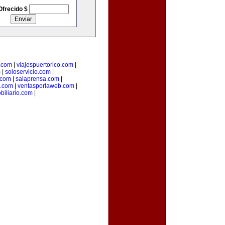
Ofrecido $
.com
|
viajespuertorico.com
|
m
|
soloservicio.com
|
.com
|
salaprensa.com
|
.com
|
ventasporlaweb.com
|
biliario.com
|