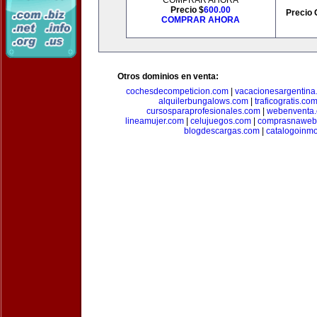
COMPRAR AHORA
Precio $
600.00
Precio 
COMPRAR AHORA
Otros dominios en venta:
cochesdecompeticion.com
|
vacacionesargentina
alquilerbungalows.com
|
traficogratis.co
cursosparaprofesionales.com
|
webenventa
lineamujer.com
|
celujuegos.com
|
comprasnaweb
blogdescargas.com
|
catalogoinmo