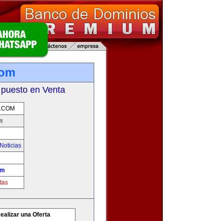
com
 puesto en Venta
.COM
m
Noticias
om
tas
ealizar una Oferta