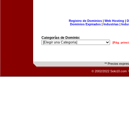
Registro de Dominios
|
Web Hosting
|
D
Dominios Expirados
|
Industrias
|
Indu
Categorías de Dominio:
[Pág. princi
** Precios expre
© 2002/2022 Solo10.com