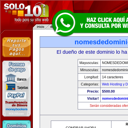
nomesdedomini
El dueño de este dominio lo ha
Mayusculas:
NOMESDEDOMI
Minusculas:
nomesdedomini
Longitud:
14 caracteres
Categorias:
Web Hosting y D
Precio:
$500.00
Visitar!
nomesdedomini
Serán consideradas ofer
R