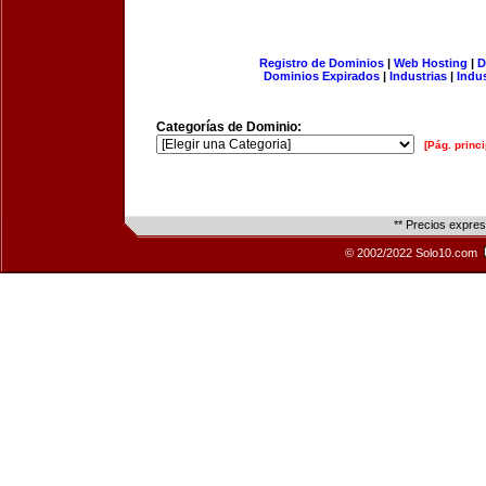
Registro de Dominios
|
Web Hosting
|
D
Dominios Expirados
|
Industrias
|
Indu
Categorías de Dominio:
[Pág. princi
** Precios expre
© 2002/2022 Solo10.com